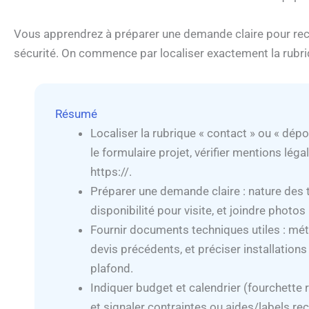
Vous apprendrez à préparer une demande claire pour recev
sécurité. On commence par localiser exactement la rubriq
Résumé
Localiser la rubrique « contact » ou « dépos
le formulaire projet, vérifier mentions lég
https://.
Préparer une demande claire : nature des t
disponibilité pour visite, et joindre photo
Fournir documents techniques utiles : métr
devis précédents, et préciser installations
plafond.
Indiquer budget et calendrier (fourchette 
et signaler contraintes ou aides/labels re