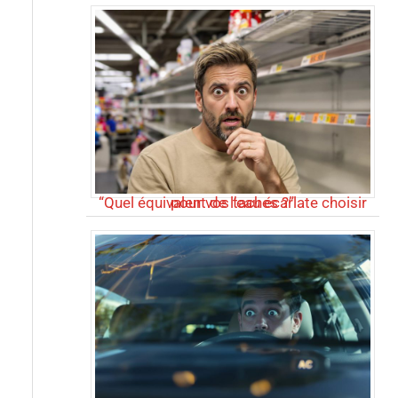
“Quel équivalent de l’eau écarlate choisir pour vos taches ?”