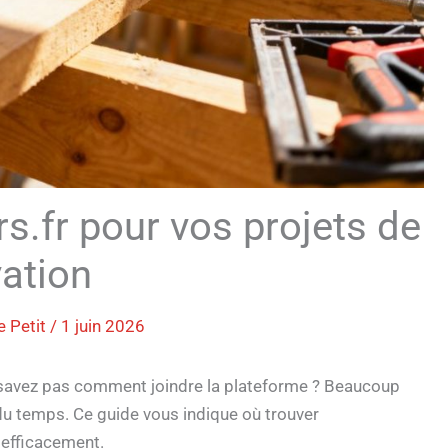
.fr pour vos projets de
ation
e Petit
/
1 juin 2026
 savez pas comment joindre la plateforme ? Beaucoup
 du temps. Ce guide vous indique où trouver
 efficacement.